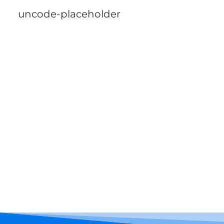
uncode-pla­ce­hol­der