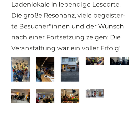
Laden­lo­ka­le in leben­di­ge Lese­or­te.
Die gro­ße Reso­nanz, vie­le begeis­ter­
te Besucher*innen und der Wunsch
nach einer Fort­set­zung zei­gen: Die
Ver­an­stal­tung war ein vol­ler Erfolg!