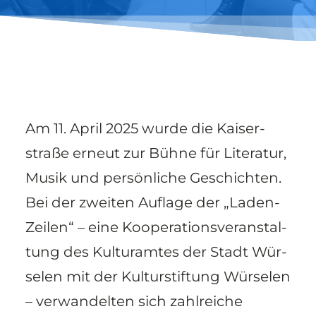
Am 11. April 2025 wur­de die Kai­ser­
stra­ße erneut zur Büh­ne für Lite­ra­tur,
Musik und per­sön­li­che Geschich­ten.
Bei der zwei­ten Auf­la­ge der „Laden­
Zei­len“ – eine Koope­ra­ti­ons­ver­an­stal­
tung des Kul­tur­am­tes der Stadt Wür­
se­len mit der Kul­tur­stif­tung Wür­se­len
– ver­wan­del­ten sich zahl­rei­che